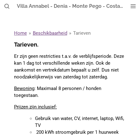
Villa Annabel - Denia - Monte Pego - Costa Blanca
Ga
direct
naar
de
Home
»
Beschikbaarheid
»
Tarieven
hoofdinhoud
Tarieven.
Er zijn geen restricties t.a.v. de verblijfsperiode. Deze
kan 1 dag tot verschillende weken zijn. Ook de
aankomst en vertrekdatum bepaalt u zelf. Dus niet
noodzakelijkerwijs van zaterdag tot zaterdag.
Bewoning
: Maximaal 8 personen / honden
toegestaan.
Prijzen zijn inclusief:
Gebruik van water, CV, internet, laptop, Wifi,
TV
200 kWh stroomgebruik per 1 huurweek