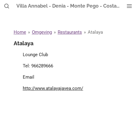
Villa Annabel - Denia - Monte Pego - Costa Blanca
Ga
direct
naar
de
Home
»
Omgeving
»
Restaurants
»
Atalaya
hoofdinhoud
Atalaya
Lounge Club
Tel:
966289666
Email
http://www.atalayajavea.com/