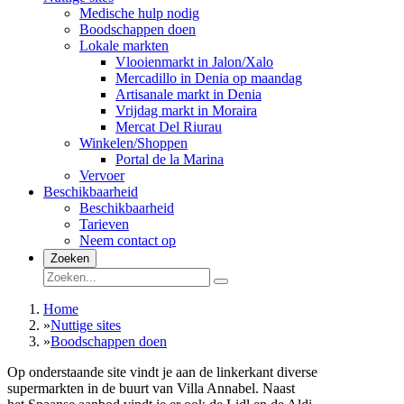
Medische hulp nodig
Boodschappen doen
Lokale markten
Vlooienmarkt in Jalon/Xalo
Mercadillo in Denia op maandag
Artisanale markt in Denia
Vrijdag markt in Moraira
Mercat Del Riurau
Winkelen/Shoppen
Portal de la Marina
Vervoer
Beschikbaarheid
Beschikbaarheid
Tarieven
Neem contact op
Zoeken
Home
»
Nuttige sites
»
Boodschappen doen
Op onderstaande site vindt je aan de linkerkant diverse
supermarkten in de buurt van Villa Annabel. Naast