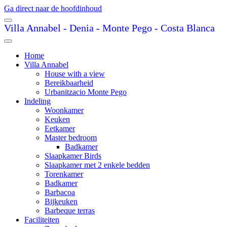
Ga direct naar de hoofdinhoud
Villa Annabel - Denia - Monte Pego - Costa Blanca
Home
Villa Annabel
House with a view
Bereikbaarheid
Urbanitzacio Monte Pego
Indeling
Woonkamer
Keuken
Eetkamer
Master bedroom
Badkamer
Slaapkamer Birds
Slaapkamer met 2 enkele bedden
Torenkamer
Badkamer
Barbacoa
Bijkeuken
Barbeque terras
Faciliteiten