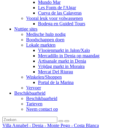
Mundo Mar
Les Fonts de l'Algar
Cueva de las Calaveras
Vooral leuk voor volwassenen
Bodega en Guided Tours
Nuttige sites
Medische hulp nodig
Boodschappen doen
Lokale markten
Vlooienmarkt in Jalon/Xalo
Mercadillo in Denia op maandag
Artisanale markt in Denia
Vrijdag markt in Moraira
Mercat Del Riurau
Winkelen/Shoppen
Portal de la Marina
Vervoer
Beschikbaarheid
Beschikbaarheid
Tarieven
Neem contact op
Villa Annabel - Denia - Monte Pego - Costa Blanca