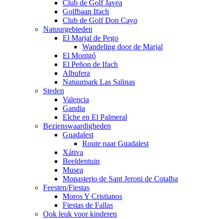
Club de Golf Javea
Golfbaan Ifach
Club de Golf Don Cayo
Natuurgebieden
El Marjal de Pego
Wandeling door de Marjal
El Montgó
El Peñon de Ifach
Albufera
Natuurpark Las Salinas
Steden
Valencia
Gandia
Elche en El Palmeral
Bezienswaardigheden
Guadalest
Route naar Guadalest
Xátiva
Beeldentuin
Musea
Monasterio de Sant Jeroni de Cotalba
Feesten/Fiestas
Moros Y Cristianos
Fiestas de Fallas
Ook leuk voor kinderen