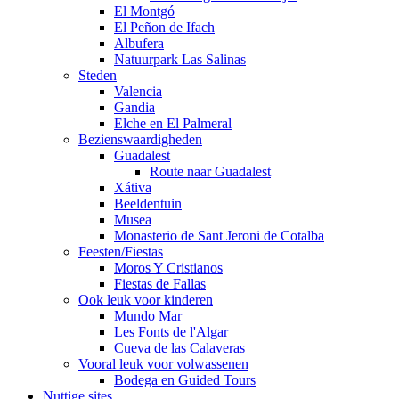
El Montgó
El Peñon de Ifach
Albufera
Natuurpark Las Salinas
Steden
Valencia
Gandia
Elche en El Palmeral
Bezienswaardigheden
Guadalest
Route naar Guadalest
Xátiva
Beeldentuin
Musea
Monasterio de Sant Jeroni de Cotalba
Feesten/Fiestas
Moros Y Cristianos
Fiestas de Fallas
Ook leuk voor kinderen
Mundo Mar
Les Fonts de l'Algar
Cueva de las Calaveras
Vooral leuk voor volwassenen
Bodega en Guided Tours
Nuttige sites