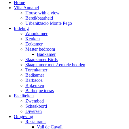
Home
Villa Annabel
House with a view
Bereikbaarheid
Urbanitzacio Monte Pego
Indeling
Woonkamer
Keuken
Eetkamer
Master bedroom
Badkamer
Slaapkamer Birds
Slaapkamer met 2 enkele bedden
Torenkamer
Badkamer
Barbacoa
Bijkeuken
Barbeque terras
Faciliteiten
Zwembad
Schaakbord
Diversen
Omgeving
Restaurants
Vall de Cavall