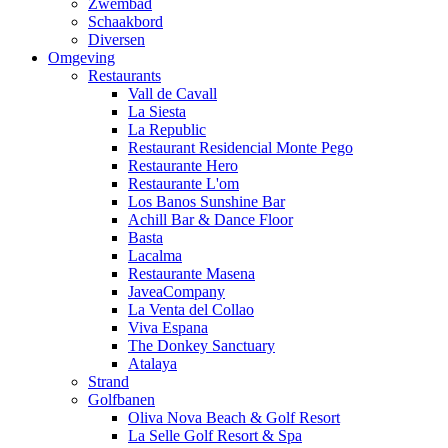
Zwembad
Schaakbord
Diversen
Omgeving
Restaurants
Vall de Cavall
La Siesta
La Republic
Restaurant Residencial Monte Pego
Restaurante Hero
Restaurante L'om
Los Banos Sunshine Bar
Achill Bar & Dance Floor
Basta
Lacalma
Restaurante Masena
JaveaCompany
La Venta del Collao
Viva Espana
The Donkey Sanctuary
Atalaya
Strand
Golfbanen
Oliva Nova Beach & Golf Resort
La Selle Golf Resort & Spa