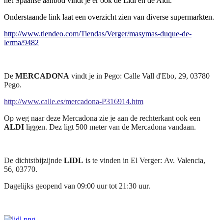
het Spaanse aanbod vindt je er ook de Lidl en de Aldi.
Onderstaande link laat een overzicht zien van diverse supermarkten.
http://www.tiendeo.com/Tiendas/Verger/masymas-duque-de-
lerma/9482
De
MERCADONA
vindt je in Pego:
Calle Vall d'Ebo, 29, 03780
Pego.
http://www.calle.es/mercadona-P316914.htm
Op weg naar deze Mercadona zie je aan de rechterkant ook een
ALDI
liggen. Dez ligt 500 meter van de Mercadona vandaan.
De dichtstbijzijnde
LIDL
is te vinden in El Verger:
Av. Valencia,
56, 03770.
Dagelijks geopend van 09:00 uur tot 21:30 uur.