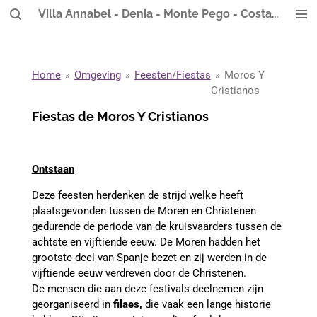
Villa Annabel - Denia - Monte Pego - Costa Blanca
Ga
direct
naar
de
Home
»
Omgeving
»
Feesten/Fiestas
»
Moros Y
hoofdinhoud
Cristianos
Fiestas de Moros Y Cristianos
Ontstaan
Deze feesten herdenken de strijd welke heeft
plaatsgevonden tussen de Moren en Christenen
gedurende de periode van de kruisvaarders tussen de
achtste en vijftiende eeuw. De Moren hadden het
grootste deel van Spanje bezet en zij werden in de
vijftiende eeuw verdreven door de Christenen.
De mensen die aan deze festivals deelnemen zijn
georganiseerd in
filaes,
die vaak een lange historie