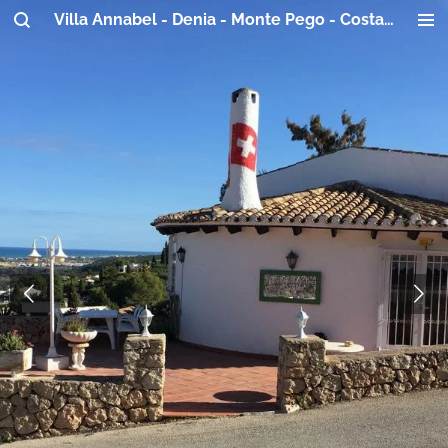
Villa Annabel - Denia - Monte Pego - Costa Blanca
Ga
direct
naar
de
hoofdinhoud